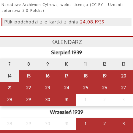
Narodowe Archiwum Cyfrowe, wolna licencja (CC-BY - Uznanie
autorstwa 3.0 Polska)
Plik podchodzi z e-kartki z dnia
24.08.1939
KALENDARZ
Sierpień 1939
7
8
9
10
11
12
13
14
15
16
17
18
19
20
21
22
23
24
25
26
27
28
29
30
31
1
2
3
Wrzesień 1939
28
29
30
31
1
2
3